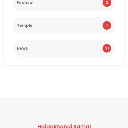
Festival
2
Temple
1
News
21
Haidakhandi Samaj