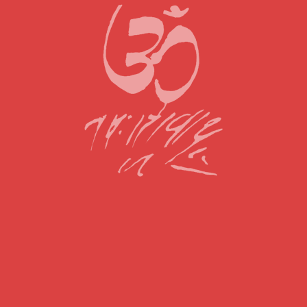
Nepal Ke Haida Baba Ka
Ambaji Me Swagat